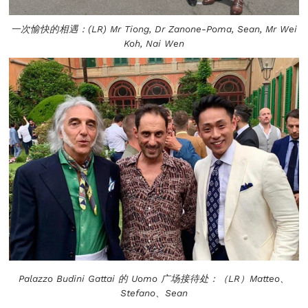
一次愉快的相遇：(LR) Mr Tiong, Dr Zanone-Poma, Sean, Mr Wei
Koh, Nai Wen
Palazzo Budini Gattai 的 Uomo 广场接待处：（LR）Matteo、
Stefano、Sean